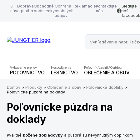
O
Doprava
Obchodné
Ochrana
Reklamácie
Kontaktujte
Sledujte
nás
a platba
podmienky
osobných
nás
náš
údajov
faceboo
Vybavenie pre lov
Hospodárenie
Poľovník/Lesník/Outdoor
POĽOVNÍCTVO
LESNÍCTVO
OBLEČENIE A OBUV
O
Domov
>
Produkty
>
Oblecenie a obuv
>
Polovnicke doplnky
>
Polovnicke puzdra na doklady
Poľovnícke púzdra na
doklady
Kvalitné
kožené dokladovky
a puzdrá sú nevyhnutným doplnkom