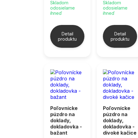
Skladom
Skladom
odosielame
odosielame
ihneď
ihneď
Detail
Detail
produktu
produktu
Poľovnícke
Poľovnícke
púzdro na
púzdro na
doklady,
doklady,
dokladovka -
dokladovka -
bažant
divoké kačice