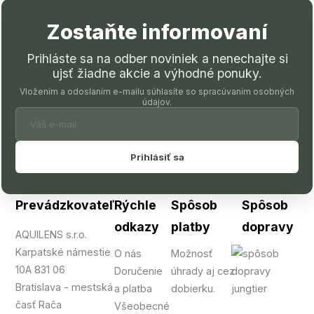
Zostaňte informovaní
Prihláste sa na odber noviniek a nenechajte si
ujsť žiadne akcie a výhodné ponuky.
Vložením a odoslaním e-mailu súhlasíte so spracúvaním osobných
údajov.
Prihlásiť sa
Prevádzkovateľ
Rýchle
Spôsob
Spôsob
odkazy
platby
dopravy
AQUILENS s.r.o.
Karpatské námestie
O nás
Možnosť
10A 831 06
Doručenie
úhrady aj cez
Bratislava - mestská
a platba
dobierku.
časť Rača
Všeobecné