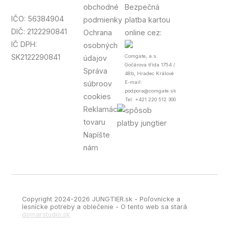
obchodné
Bezpečná
IČO: 56384904
podmienky
platba kartou
DIČ: 2122290841
Ochrana
online cez:
IČ DPH:
osobných
SK2122290841
Comgate, a.s.
údajov
Gočárova třída 1754 /
Správa
48b, Hradec Králové
súbroov
E-mail:
podpora@comgate.sk
cookies
Tel: +421 220 512 300
Reklamácia
tovaru
Napíšte
nám
Copyright 2024-2026 JUNGTIER.sk - Poľovnícke a
lesnícke potreby a oblečenie - O tento web sa stará
domarstudio.sk