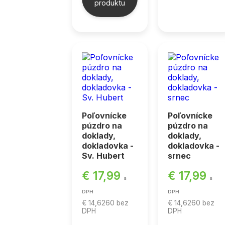
produktu
Poľovnícke
Poľovnícke
púzdro na
púzdro na
doklady,
doklady,
dokladovka -
dokladovka -
Sv. Hubert
srnec
€ 17,99
€ 17,99
s
s
DPH
DPH
€ 14,6260
bez
€ 14,6260
bez
DPH
DPH