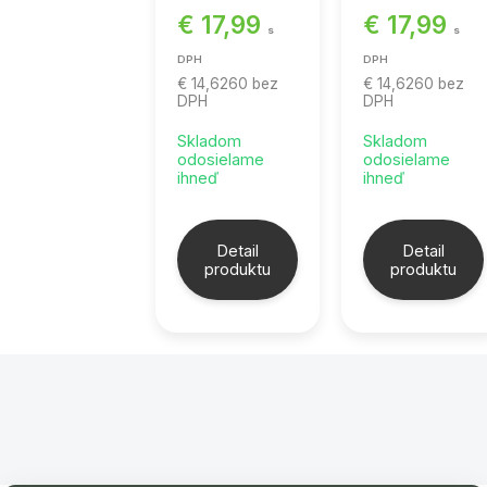
€ 17,99
€ 17,99
s
s
DPH
DPH
€ 14,6260
bez
€ 14,6260
bez
DPH
DPH
Skladom
Skladom
odosielame
odosielame
ihneď
ihneď
Detail
Detail
produktu
produktu