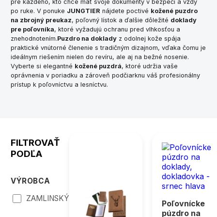
pre každého, kto chce mať svoje dokumenty v bezpečí a vždy
po ruke. V ponuke
JUNGTIER
nájdete poctivé
kožené puzdro
na zbrojný preukaz
, poľovný lístok a ďalšie dôležité
doklady
pre poľovníka
, ktoré vyžadujú ochranu pred vlhkosťou a
znehodnotením.
Puzdro na doklady
z odolnej kože spája
praktické vnútorné členenie s tradičným dizajnom, vďaka čomu je
ideálnym riešením nielen do revíru, ale aj na bežné nosenie.
Vyberte si elegantné
kožené puzdrá
, ktoré udržia vaše
oprávnenia v poriadku a zároveň podčiarknu váš profesionálny
prístup k poľovníctvu a lesníctvu.
FILTROVAŤ
PODĽA
VÝROBCA
ZAMLINSKÝ
Poľovnícke
púzdro na