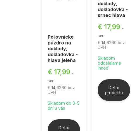
doklady,
dokladovka -
srnec hlava
€ 17,99
s
Poľovnícke
DPH
púzdro na
€ 14,6260
bez
DPH
doklady,
dokladovka -
Skladom
hlava jeleňa
odosielame
ihneď
€ 17,99
s
DPH
Detail
€ 14,6260
bez
DPH
produktu
Skladom do 3-5
dní u vás
Detail