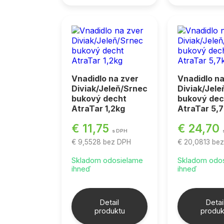
Vnadidlo na zver
Vnadidlo na
Diviak/Jeleň/Srnec
Diviak/Jel
bukový decht
bukový dec
AtraTar 1,2kg
AtraTar 5,
€ 11,75
€ 24,70
s DPH
€ 9,5528
bez DPH
€ 20,0813
be
Skladom odosielame
Skladom odo
ihneď
ihneď
Detail
Detai
produktu
produk