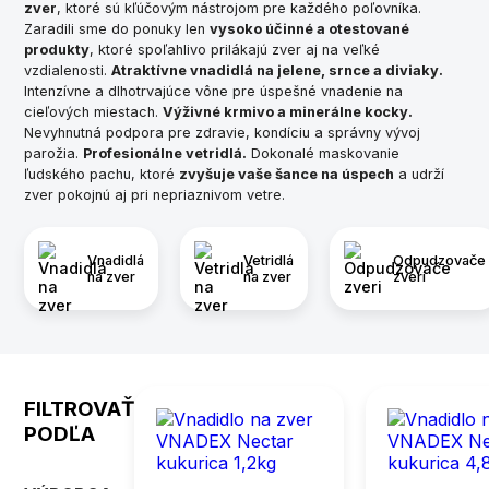
zver
, ktoré sú kľúčovým nástrojom pre každého poľovníka.
Zaradili sme do ponuky len
vysoko účinné a otestované
produkty
, ktoré spoľahlivo prilákajú zver aj na veľké
vzdialenosti.
Atraktívne vnadidlá na jelene, srnce a diviaky.
Intenzívne a dlhotrvajúce vône pre úspešné vnadenie na
cieľových miestach.
Výživné krmivo a minerálne kocky.
Nevyhnutná podpora pre zdravie, kondíciu a správny vývoj
parožia.
Profesionálne vetridlá.
Dokonalé maskovanie
ľudského pachu, ktoré
zvyšuje vaše šance na úspech
a udrží
zver pokojnú aj pri nepriaznivom vetre.
Vnadidlá
Vetridlá
Odpudzovače
na zver
na zver
zveri
FILTROVAŤ
PODĽA