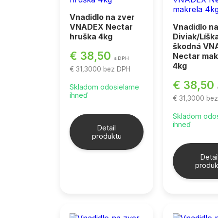
Vnadidlo na zver
VNADEX Nectar
Vnadidlo na
hruška 4kg
Diviak/Líšk
škodná VN
€ 38,50
Nectar mak
s DPH
4kg
€ 31,3000
bez DPH
€ 38,50
Skladom odosielame
ihneď
€ 31,3000
be
Skladom odo
ihneď
Detail
produktu
Detai
produk