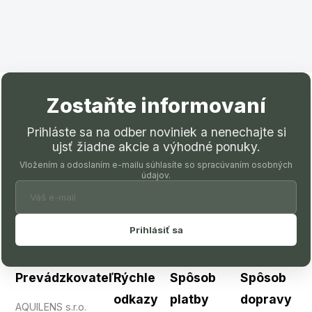
Zostaňte informovaní
Prihláste sa na odber noviniek a nenechajte si
ujsť žiadne akcie a výhodné ponuky.
Vložením a odoslaním e-mailu súhlasíte so spracúvaním osobných
údajov.
Prihlásiť sa
Prevádzkovateľ
Rýchle
Spôsob
Spôsob
odkazy
platby
dopravy
AQUILENS s.r.o.