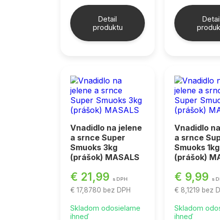
Detail
Detai
produktu
produk
Vnadidlo na jelene
Vnadidlo na
a srnce Super
a srnce Su
Smuoks 3kg
Smuoks 1kg
(prášok) MASALS
(prášok) 
€ 21,99
€ 9,99
s DPH
s 
€ 17,8780
bez DPH
€ 8,1219
bez 
Skladom odosielame
Skladom odo
ihneď
ihneď