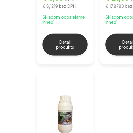
€ 8,1219
bez DPH
€ 17,8780
bez
Skladom odosielame
Skladom odo
ihneď
ihneď
Detail
Detai
produktu
produk