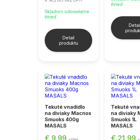
ihneď
Skladom odosielame
ihneď
Detai
produk
Detail
produktu
Tekuté vnadidlo
Tekuté vna
na diviaky Macnos
na diviaky
Smuoks 400g
Smuoks 1L
MASALS
MASALS
€ 9,99
€ 21,99
s DPH
s