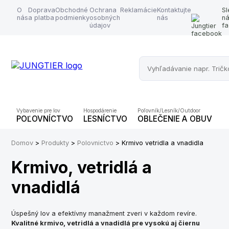
O
Doprava
Obchodné
Ochrana
Reklamácie
Kontaktujte
Sl
nás
a platba
podmienky
osobných
nás
n
údajov
f
Vybavenie pre lov
Hospodárenie
Poľovník/Lesník/Outdoor
POĽOVNÍCTVO
LESNÍCTVO
OBLEČENIE A OBUV
O
Domov
>
Produkty
>
Polovnictvo
> Krmivo vetridla a vnadidla
Krmivo, vetridlá a
vnadidlá
Úspešný lov a efektívny manažment zveri v každom revíre.
Kvalitné krmivo, vetridlá a vnadidlá pre vysokú aj čiernu