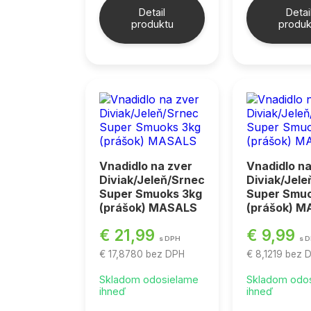
Detail
Detai
produktu
produk
Vnadidlo na zver
Vnadidlo na
Diviak/Jeleň/Srnec
Diviak/Jel
Super Smuoks 3kg
Super Smuo
(prášok) MASALS
(prášok) 
€ 21,99
€ 9,99
s DPH
s 
€ 17,8780
bez DPH
€ 8,1219
bez 
Skladom odosielame
Skladom odo
ihneď
ihneď