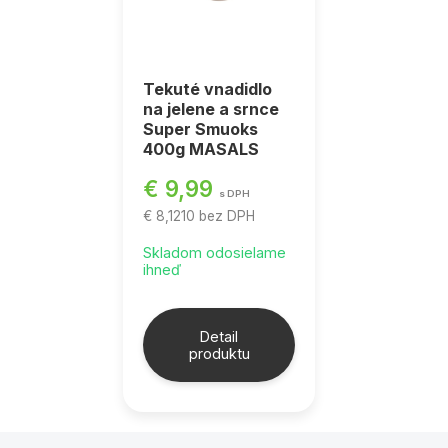
Tekuté vnadidlo
na jelene a srnce
Super Smuoks
400g MASALS
€ 9,99
s DPH
€ 8,1210
bez DPH
Skladom odosielame
ihneď
Detail
produktu