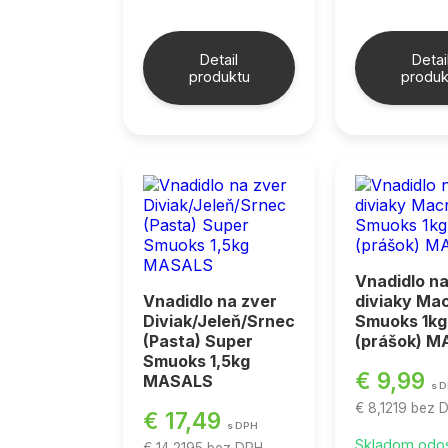
Detail
Detai
produktu
produk
Vnadidlo n
Vnadidlo na zver
diviaky Ma
Diviak/Jeleň/Srnec
Smuoks 1kg
(Pasta) Super
(prášok) 
Smuoks 1,5kg
€ 9,99
MASALS
s 
€ 8,1219
bez 
€ 17,49
s DPH
Skladom odo
€ 14,2195
bez DPH