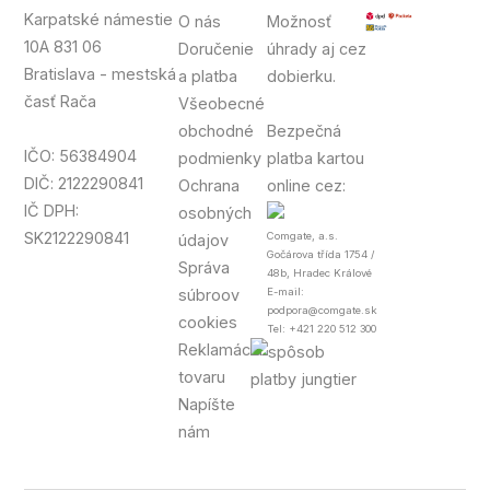
Karpatské námestie
O nás
Možnosť
10A 831 06
Doručenie
úhrady aj cez
Bratislava - mestská
a platba
dobierku.
časť Rača
Všeobecné
obchodné
Bezpečná
IČO: 56384904
podmienky
platba kartou
DIČ: 2122290841
Ochrana
online cez:
IČ DPH:
osobných
SK2122290841
Comgate, a.s.
údajov
Gočárova třída 1754 /
Správa
48b, Hradec Králové
súbroov
E-mail:
podpora@comgate.sk
cookies
Tel: +421 220 512 300
Reklamácia
tovaru
Napíšte
nám