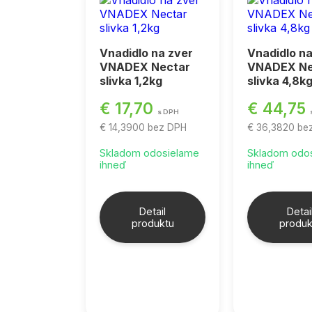
Vnadidlo na zver
Vnadidlo na
VNADEX Nectar
VNADEX Ne
slivka 1,2kg
slivka 4,8k
€ 17,70
€ 44,75
s DPH
€ 14,3900
bez DPH
€ 36,3820
be
Skladom odosielame
Skladom odo
ihneď
ihneď
Detail
Detai
produktu
produk