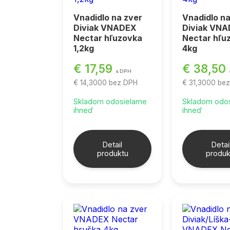
Vnadidlo na zver
Vnadidlo na
Diviak VNADEX
Diviak VN
Nectar hľuzovka
Nectar hľu
1,2kg
4kg
€ 17,59
€ 38,50
s DPH
€ 14,3000
bez DPH
€ 31,3000
be
Skladom odosielame
Skladom odo
ihneď
ihneď
Detail
Detai
produktu
produk