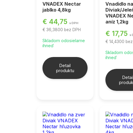
VNADEX Nectar
Vnadidlo na
jablko 4,8kg
Diviak/Jel
VNADEX Ne
€ 44,75
aníz 1,2kg
s DPH
€ 36,3800
bez DPH
€ 17,75
s
Skladom odosielame
€ 14,4300
bez
ihneď
Skladom odo
ihneď
Detail
produktu
Detai
produk