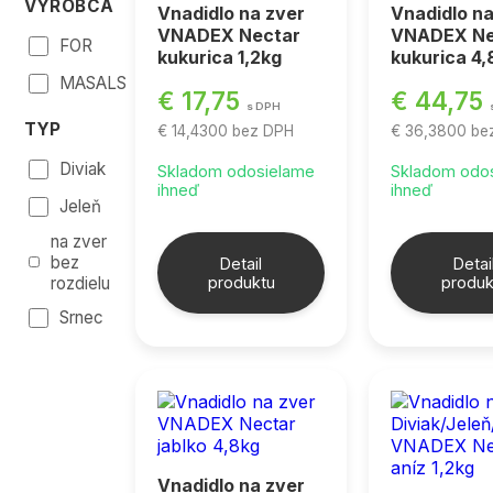
VÝROBCA
Vnadidlo na zver
Vnadidlo na
VNADEX Nectar
VNADEX Ne
FOR
kukurica 1,2kg
kukurica 4,
MASALS
€ 17,75
€ 44,75
s DPH
TYP
€ 14,4300
bez DPH
€ 36,3800
be
Diviak
Skladom odosielame
Skladom odo
ihneď
ihneď
Jeleň
na zver
bez
Detail
Detai
rozdielu
produktu
produk
Srnec
Vnadidlo na zver