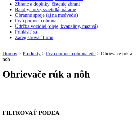
Zbrane a doplnky, čistenie zbraní
Batohy, nože, svietidlá, náradie
Obranné spreje (aj na medveďa)
Prvá pomoc a obrana
Údržba vozidiel (oleje, kvapaliny, mazivá)
Prihlásiť sa
Zaregistrovať firmu
Domov
>
Produkty
>
Prva pomoc a obrana edc
> Ohrievace ruk a
noh
Ohrievače rúk a nôh
FILTROVAŤ PODĽA