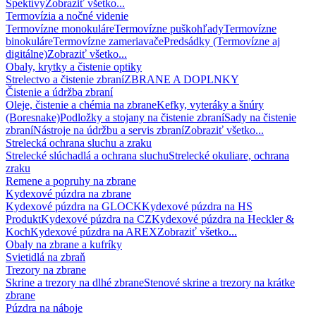
Spektívy
Zobraziť všetko...
Termovízia a nočné videnie
Termovízne monokuláre
Termovízne puškohľady
Termovízne
binokuláre
Termovízne zameriavače
Predsádky (Termovízne aj
digitálne)
Zobraziť všetko...
Obaly, krytky a čistenie optiky
Strelectvo a čistenie zbraní
ZBRANE A DOPLNKY
Čistenie a údržba zbraní
Oleje, čistenie a chémia na zbrane
Kefky, vyteráky a šnúry
(Boresnake)
Podložky a stojany na čistenie zbraní
Sady na čistenie
zbraní
Nástroje na údržbu a servis zbraní
Zobraziť všetko...
Strelecká ochrana sluchu a zraku
Strelecké slúchadlá a ochrana sluchu
Strelecké okuliare, ochrana
zraku
Remene a popruhy na zbrane
Kydexové púzdra na zbrane
Kydexové púzdra na GLOCK
Kydexové púzdra na HS
Produkt
Kydexové púzdra na CZ
Kydexové púzdra na Heckler &
Koch
Kydexové púzdra na AREX
Zobraziť všetko...
Obaly na zbrane a kufríky
Svietidlá na zbraň
Trezory na zbrane
Skrine a trezory na dlhé zbrane
Stenové skrine a trezory na krátke
zbrane
Púzdra na náboje