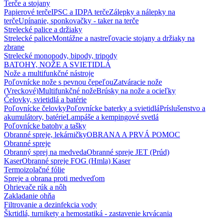
Terče a stojany
Papierové terče
IPSC a IDPA terče
Zálepky a nálepky na
terče
Upínanie, sponkovačky - taker na terče
Strelecké palice a držiaky
Strelecké palice
Montážne a nastreľovacie stojany a držiaky na
zbrane
Strelecké monopody, bipody, tripody
BATOHY, NOŽE A SVIETIDLÁ
Nože a multifunkčné nástroje
Poľovnícke nože s pevnou čepeľou
Zatváracie nože
(Vreckové)
Multifunkčné nože
Brúsky na nože a ocieľky
Čelovky, svietidlá a batérie
Poľovnícke čelovky
Poľovnícke baterky a svietidlá
Príslušenstvo a
akumulátory, batérie
Lampáše a kempingové svetlá
Poľovnícke batohy a tašky
Obranné spreje, lekárničky
OBRANA A PRVÁ POMOC
Obranné spreje
Obranný sprej na medveda
Obranné spreje JET (Prúd)
Kaser
Obranné spreje FOG (Hmla) Kaser
Termoizolačné fólie
Spreje a obrana proti medveďom
Ohrievače rúk a nôh
Zakladanie ohňa
Filtrovanie a dezinfekcia vody
Škrtidlá, turnikety a hemostatiká - zastavenie krvácania