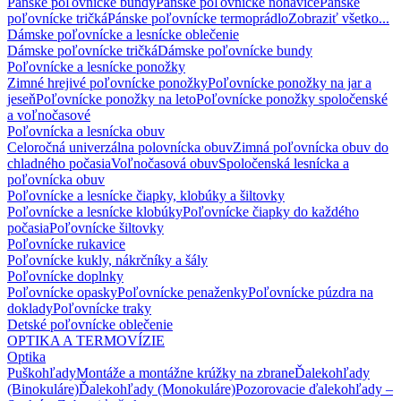
Pánske poľovnícke bundy
Pánske poľovnícke nohavice
Pánske
poľovnícke tričká
Pánske poľovnícke termoprádlo
Zobraziť všetko...
Dámske poľovnícke a lesnícke oblečenie
Dámske poľovnícke tričká
Dámske poľovnícke bundy
Poľovnícke a lesnícke ponožky
Zimné hrejivé poľovnícke ponožky
Poľovnícke ponožky na jar a
jeseň
Poľovnícke ponožky na leto
Poľovnícke ponožky spoločenské
a voľnočasové
Poľovnícka a lesnícka obuv
Celoročná univerzálna polovnícka obuv
Zimná poľovnícka obuv do
chladného počasia
Voľnočasová obuv
Spoločenská lesnícka a
poľovnícka obuv
Poľovnícke a lesnícke čiapky, klobúky a šiltovky
Poľovnícke a lesnícke klobúky
Poľovnícke čiapky do každého
počasia
Poľovnícke šiltovky
Poľovnícke rukavice
Poľovnícke kukly, nákrčníky a šály
Poľovnícke doplnky
Poľovnícke opasky
Poľovnícke penaženky
Poľovnícke púzdra na
doklady
Poľovnícke traky
Detské poľovnícke oblečenie
OPTIKA A TERMOVÍZIE
Optika
Puškohľady
Montáže a montážne krúžky na zbrane
Ďalekohľady
(Binokuláre)
Ďalekohľady (Monokuláre)
Pozorovacie ďalekohľady –