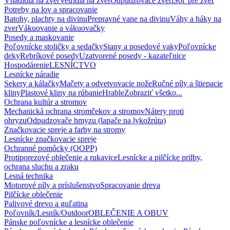
Vnadidlá na zver
Vetridlá na zver
Odpudzovače zveri
Soľ pre zver
Potreby na lov a spracovanie
Batohy, plachty na divinu
Prepravné vane na divinu
Váhy a háky na
zver
Vákuovanie a vákuovačky
Posedy a maskovanie
Poľovnícke stoličky a sedačky
Stany a posedové vaky
Poľovnícke
deky
Rebríkové posedy
Uzatvorené posedy - kazateľnice
Hospodárenie
LESNÍCTVO
Lesnícke náradie
Sekery a kálačky
Mačety a odvetvovacie nože
Ručné píly a štiepacie
kliny
Plastové kliny na rúbanie
Hrable
Zobraziť všetko...
Ochrana kultúr a stromov
Mechanická ochrana stromčekov a stromov
Nátery proti
ohryzu
Odpudzovače hmyzu (lapače na lykožrúta)
Značkovacie spreje a farby na stromy
Lesnícke značkovacie spreje
Ochranné pomôcky (OOPP)
Protiporezové oblečenie a rukavice
Lesnícke a pilčícke prilby,
ochrana sluchu a zraku
Lesná technika
Motorové píly a príslušenstvo
Spracovanie dreva
Pilčícke oblečenie
Palivové drevo a guľatina
Poľovník/Lesník/Outdoor
OBLEČENIE A OBUV
Pánske poľovnícke a lesnícke oblečenie