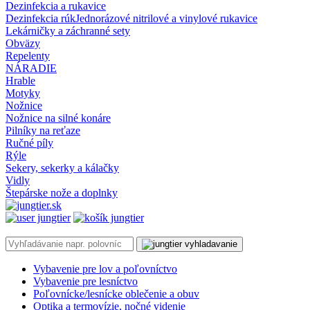
Dezinfekcia a rukavice
Dezinfekcia rúk
Jednorázové nitrilové a vinylové rukavice
Lekárničky a záchranné sety
Obväzy
Repelenty
NÁRADIE
Hrable
Motyky
Nožnice
Nožnice na silné konáre
Pilníky na reťaze
Ručné píly
Rýle
Sekery, sekerky a kálačky
Vidly
Štepárske nože a doplnky
Vybavenie pre lov a poľovníctvo
Vybavenie pre lesníctvo
Poľovnícke/lesnícke oblečenie a obuv
Optika a termovízie, nočné videnie