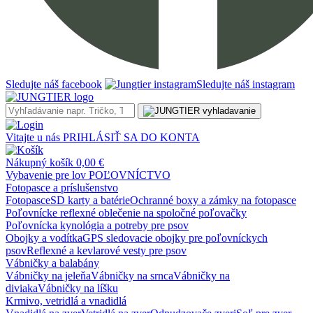
Sledujte náš facebook
Sledujte náš instagram
Vitajte u nás
PRIHLÁSIŤ SA DO KONTA
Nákupný košík
0,00 €
Vybavenie pre lov
POĽOVNÍCTVO
Fotopasce a príslušenstvo
Fotopasce
SD karty a batérie
Ochranné boxy a zámky na fotopasce
Poľovnícke reflexné oblečenie na spoločné poľovačky
Poľovnícka kynológia a potreby pre psov
Obojky a vodítka
GPS sledovacie obojky pre poľovníckych
psov
Reflexné a kevlarové vesty pre psov
Vábničky a balabány
Vábničky na jeleňa
Vábničky na srnca
Vábničky na
diviaka
Vábničky na líšku
Krmivo, vetridlá a vnadidlá