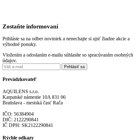
Zostaňte informovaní
Prihláste sa na odber noviniek a nenechajte si ujsť žiadne akcie a
výhodné ponuky.
Vložením a odoslaním e-mailu súhlasíte so spracúvaním osobných
údajov.
Prihlásiť sa
Prevádzkovateľ
AQUILENS s.r.o.
Karpatské námestie 10A 831 06
Bratislava - mestská časť Rača
IČO: 56384904
DIČ: 2122290841
IČ DPH: SK2122290841
Rýchle odkazy