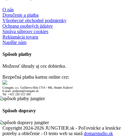
O nás
Doručenie a platba
Všeobecné obchodné podmienky
Ochrana osobných údajov
Správa súbroov cookies
Reklamácia tovaru
Napíšte nám
Spôsob platby
Možnosť úhrady aj cez dobierku.
Bezpečná platba kartou online cez:
Comgate, a.s. Gočárova třída 1754 / 48b, Hradec Králové
E-mail: podpora@comgate.sk
Tel: +421 220 512 300
Spôsob dopravy
Copyright 2024-2026 JUNGTIER.sk - Poľovnícke a lesnícke
potreby a oblečenie - O tento web sa stará
domarstudio.sk