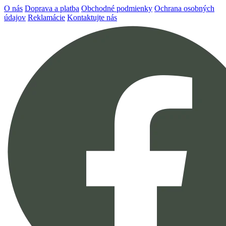
O nás
Doprava a platba
Obchodné podmienky
Ochrana osobných
údajov
Reklamácie
Kontaktujte nás