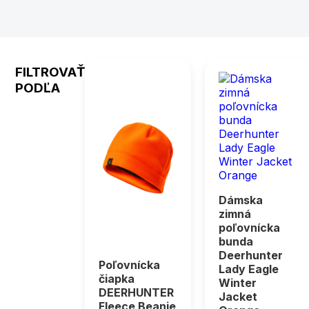
FILTROVAŤ
PODĽA
Dámska
zimná
poľovnícka
bunda
Deerhunter
Poľovnícka
Lady Eagle
čiapka
Winter
DEERHUNTER
Jacket
Fleece Beanie