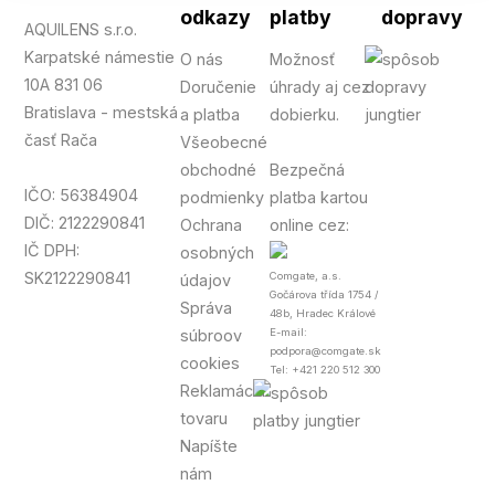
odkazy
platby
dopravy
AQUILENS s.r.o.
Karpatské námestie
O nás
Možnosť
10A 831 06
Doručenie
úhrady aj cez
Bratislava - mestská
a platba
dobierku.
časť Rača
Všeobecné
obchodné
Bezpečná
IČO: 56384904
podmienky
platba kartou
DIČ: 2122290841
Ochrana
online cez:
IČ DPH:
osobných
SK2122290841
Comgate, a.s.
údajov
Gočárova třída 1754 /
Správa
48b, Hradec Králové
súbroov
E-mail:
podpora@comgate.sk
cookies
Tel: +421 220 512 300
Reklamácia
tovaru
Napíšte
nám