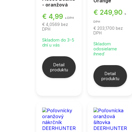
Orange
- oranžová
€ 249,90
s
€ 4,99
s DPH
DPH
€ 4,0569
bez
€ 203,1700
bez
DPH
DPH
Skladom do 3-5
Skladom
dní u vás
odosielame
ihneď
Detail
produktu
Detail
produktu