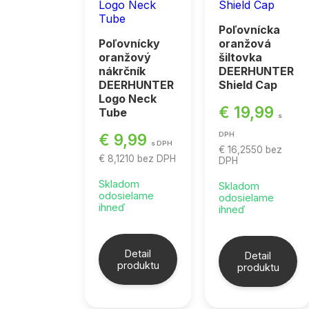
Poľovnícka
Poľovnícky
oranžová
oranžový
šiltovka
nákrčník
DEERHUNTER
DEERHUNTER
Shield Cap
Logo Neck
€ 19,99
Tube
s
€ 9,99
DPH
s DPH
€ 16,2550
bez
€ 8,1210
bez DPH
DPH
Skladom
Skladom
odosielame
odosielame
ihneď
ihneď
Detail
Detail
produktu
produktu