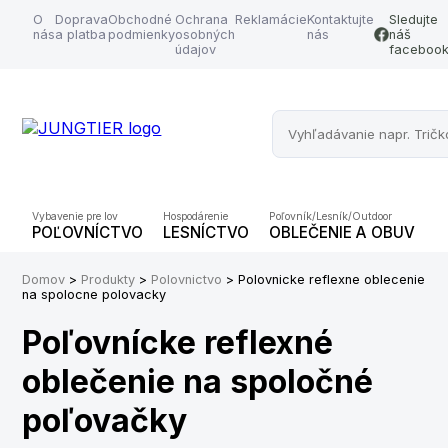
O
Doprava
Obchodné
Ochrana
Reklamácie
Kontaktujte
Sledujte
nás
a platba
podmienky
osobných
nás
náš
údajov
faceboo
Vybavenie pre lov
Hospodárenie
Poľovník/Lesník/Outdoor
POĽOVNÍCTVO
LESNÍCTVO
OBLEČENIE A OBUV
O
Domov
>
Produkty
>
Polovnictvo
> Polovnicke reflexne oblecenie
na spolocne polovacky
Poľovnícke reflexné
oblečenie na spoločné
poľovačky