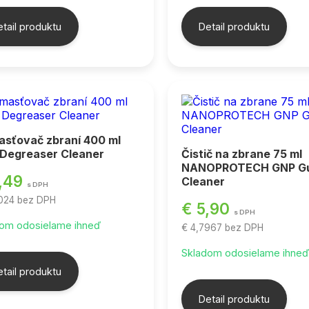
tail produktu
Detail produktu
sťovač zbraní 400 ml
Degreaser Cleaner
Čistič na zbrane 75 ml
NANOPROTECH GNP G
,49
Cleaner
s DPH
9024
bez DPH
€ 5,90
s DPH
om odosielame ihneď
€ 4,7967
bez DPH
Skladom odosielame ihne
tail produktu
Detail produktu