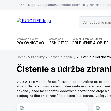
O nás
Doprava a platba
Obchodné podmienky
Ochrana osob
Vybavenie pre lov
Hospodárenie
Poľovník/Lesník/Outdoor
POĽOVNÍCTVO
LESNÍCTVO
OBLEČENIE A OBUV
Domov
>
Produkty
>
Zbrane a doplnky
> Cistenie a udrzba zb
Čistenie a údržba zbran
V JUNGTIER vieme, že spoľahlivosť zbrane začína pri jej poc
zbraní. Nájdete u nás profesionálne
sady na čistenie zbraní
dokonalý chod mechanizmu dodávame prvotriedne
oleje a č
stojany na čistenie
, zatiaľ čo o estetiku a ochranu vašej z