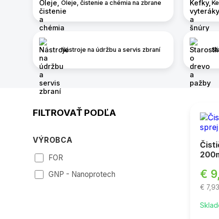
Oleje, čistenie a chémia na zbrane
Ke
Nástroje na údržbu a servis zbraní
St
FILTROVAŤ PODĽA
VÝROBCA
Čist
200
FOR
€ 9
GNP - Nanoprotech
€ 7,9
Sklad