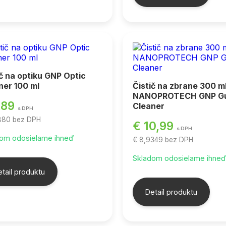
ič na optiku GNP Optic
ner 100 ml
Čistič na zbrane 300 m
NANOPROTECH GNP G
,89
Cleaner
s DPH
7880
bez DPH
€ 10,99
s DPH
om odosielame ihneď
€ 8,9349
bez DPH
Skladom odosielame ihne
tail produktu
Detail produktu