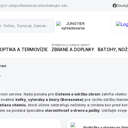
ných údajov
Reklamácie
Kontaktujte nás
Sledu
Strelectvo a čistenie zbraní
OPTIKA A TERMOVÍZIE
ZBRANE A DOPLNKY
BATOHY, NOŽE
rani
í
tivom servise. Naša ponuka pre
čistenie a údržbu zbraní
zahŕňa všetko p
, kvalitné
kefky, vyteráky a šnúry (Boresnake)
pre rýchlu údržbu hlavne
istiacu chémiu
, ktoré účinne odstraňujú nečistoty a chránia kov pred ko
brane sa postará špeciálna
starostlivosť o drevo a pažby
. Udržujte svoj
Podložky a stojany na čist