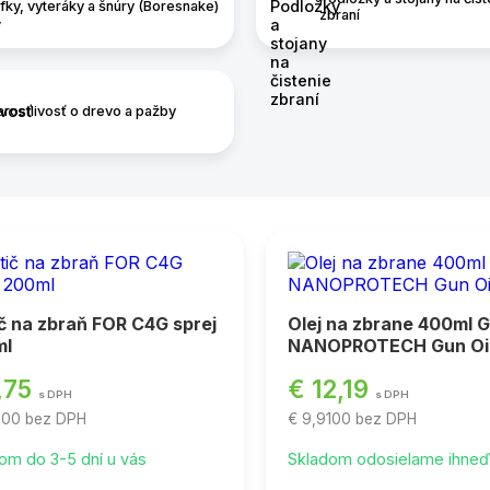
fky, vyteráky a šnúry (Boresnake)
zbraní
arostlivosť o drevo a pažby
ič na zbraň FOR C4G sprej
Olej na zbrane 400ml 
ml
NANOPROTECH Gun Oi
,75
€ 12,19
s DPH
s DPH
300
bez DPH
€ 9,9100
bez DPH
om do 3-5 dní u vás
Skladom odosielame ihne