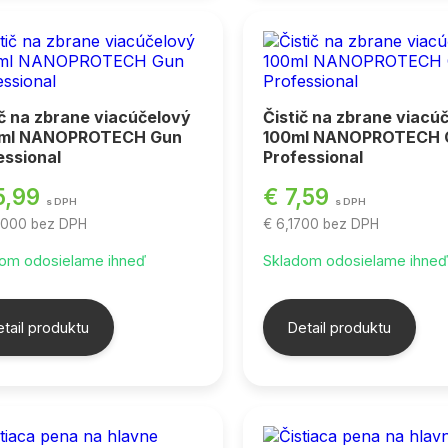
ič na zbrane viacúčelový
Čistič na zbrane viacú
 ml NANOPROTECH Gun
100ml NANOPROTECH 
essional
Professional
5,99
€ 7,59
s DPH
s DPH
0000
bez DPH
€ 6,1700
bez DPH
om odosielame ihneď
Skladom odosielame ihne
tail produktu
Detail produktu