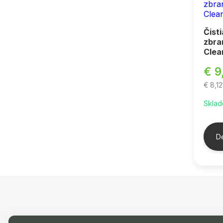
Čist
zbra
Clea
€ 9
€ 8,1
Sklad
De