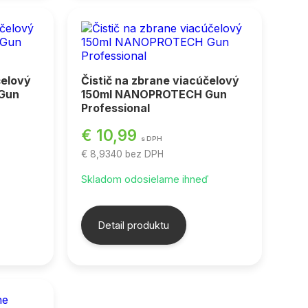
čelový
Čistič na zbrane viacúčelový
Gun
150ml NANOPROTECH Gun
Professional
€ 10,99
s DPH
€ 8,9340
bez DPH
ď
Skladom odosielame ihneď
Detail produktu