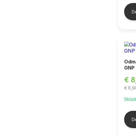
De
Odma
GNP 
€ 8
€ 6,
Sklad
De