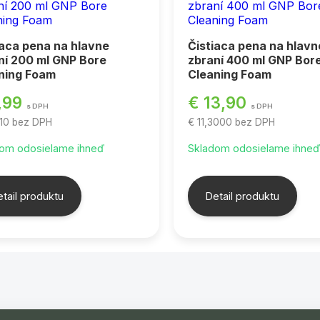
iaca pena na hlavne
Čistiaca pena na hlavn
ní 200 ml GNP Bore
zbraní 400 ml GNP Bor
ning Foam
Cleaning Foam
,99
€ 13,90
s DPH
s DPH
210
bez DPH
€ 11,3000
bez DPH
om odosielame ihneď
Skladom odosielame ihne
tail produktu
Detail produktu