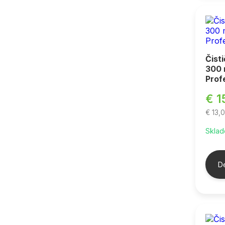
Čist
300
Prof
€ 1
€ 13,
Sklad
De