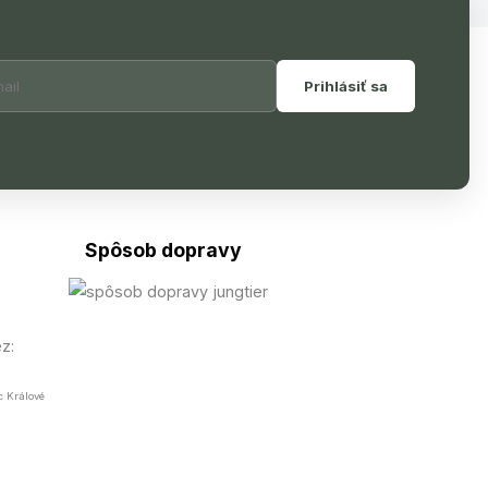
Prihlásiť sa
Spôsob dopravy
z:
c Králové