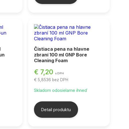
l
Čistiaca pena na hlavne
un
zbraní 100 ml GNP Bore
Cleaning Foam
€ 7,20
s DPH
€ 5,8536
bez DPH
ď
Skladom odosielame ihneď
Detail produktu