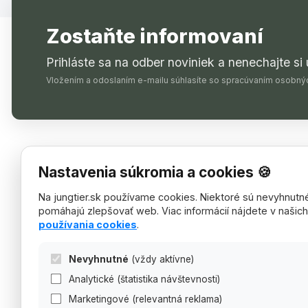
Zostaňte informovaní
Prihláste sa na odber noviniek a nenechajte si
Vložením a odoslaním e-mailu súhlasíte so spracúvaním osobný
Prevádzkovateľ
Rýchle 
Nastavenia súkromia a cookies 🍪
O nás
AQUILENS s.r.o.
Na jungtier.sk používame cookies. Niektoré sú nevyhnutn
Doručenie a
Karpatské námestie 10A 831 06
pomáhajú zlepšovať web. Viac informácií nájdete v našic
Všeobecné
Bratislava - mestská časť Rača
používania cookies
.
Ochrana os
Správa súb
IČO: 56384904
Nevyhnutné
(vždy aktívne)
Reklamácia
DIČ: 2122290841
Analytické (štatistika návštevnosti)
Napíšte ná
IČ DPH: SK2122290841
Marketingové (relevantná reklama)