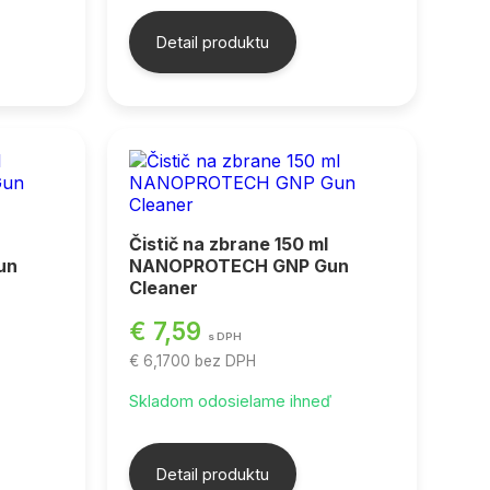
Detail produktu
Čistič na zbrane 150 ml
un
NANOPROTECH GNP Gun
Cleaner
€ 7,59
s DPH
€ 6,1700
bez DPH
ď
Skladom odosielame ihneď
Detail produktu