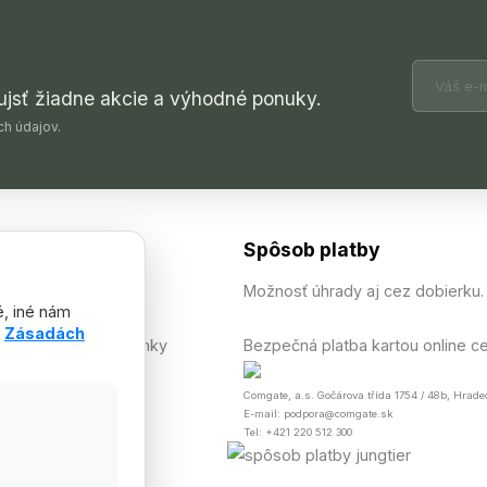
 ujsť žiadne akcie a výhodné ponuky.
ch údajov.
odkazy
Spôsob platby
Možnosť úhrady aj cez dobierku.
é, iné nám
 platba
h
Zásadách
 obchodné podmienky
Bezpečná platba kartou online ce
obných údajov
Comgate, a.s. Gočárova třída 1754 / 48b, Hrade
roov cookies
E-mail: podpora@comgate.sk
 tovaru
Tel: +421 220 512 300
m