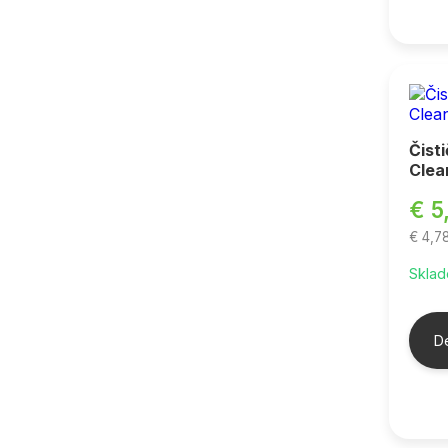
Čist
Clea
€ 5
€ 4,
Sklad
De