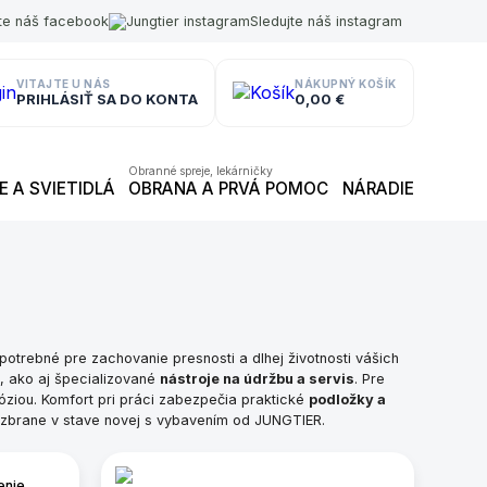
jte náš facebook
Sledujte náš instagram
VITAJTE U NÁS
NÁKUPNÝ KOŠÍK
PRIHLÁSIŤ SA DO KONTA
0,00 €
Obranné spreje, lekárničky
 A SVIETIDLÁ
OBRANA A PRVÁ POMOC
NÁRADIE
otrebné pre zachovanie presnosti a dlhej životnosti vášich
, ako aj špecializované
nástroje na údržbu a servis
. Pre
róziou. Komfort pri práci zabezpečia praktické
podložky a
e zbrane v stave novej s vybavením od JUNGTIER.
enie